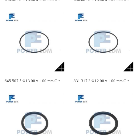
645.507.5 Φ13.00 x 1.00 mm O-r
831.317.3 Φ12.00 x 1.00 mm O-r