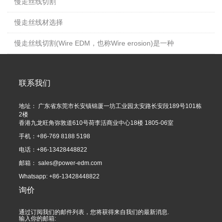
慢走丝线切割
慢走丝线材选择
慢走丝线切割(Wire EDM，也称Wire erosion)是一种
联系我们
地址： 广东省东莞市长安镇锦厦一坊工业园太安路长安段189号101栋
2楼
香港九龙旺角弥敦道610号荷李活商业中心18楼 1805-06室
手机：+86-769 8188 5198
电话：+86-13428448822
邮箱：
sales@power-edm.com
Whatsapp: +86-13428448822
询价
通过订阅我们的邮件列表，您将获得来自我们的最新消息.
输入你的邮箱: