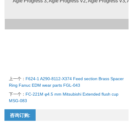
Agie Progress 3, Agie Progress V2, Agie Progress V3, A
上一个：
F624-1 A290-8112-X374 Feed section Brass Spacer
Ring Fanuc EDM wear parts FGL-043
下一个：
FC-221M φ4.5 mm Mitsubishi Extended flush cup
MSG-083
咨询订购: