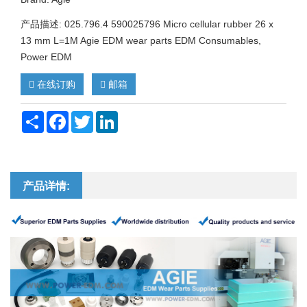
产品描述: 025.796.4 590025796 Micro cellular rubber 26 x
13 mm L=1M Agie EDM wear parts EDM Consumables,
Power EDM
在线订购
邮箱
Share
Facebook
Twitter
LinkedIn
产品详情: