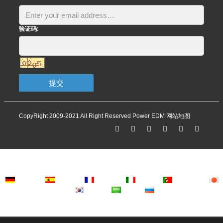
验证码:
提交
CopyRight 2009-2021 All Right Reserved Power EDM
网站地图
Deutsch
Espanol
Francais
Italiano
Portugues
Japanese
Korean
Arabic
Russian