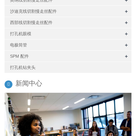
+
奥纳线切割慢走丝配件
+
沙迪克线切割慢走丝配件
+
西部线切割慢走丝配件
+
打孔机眼模
+
电极筒管
+
SPM 配件
打孔机钻夹头
新闻中心