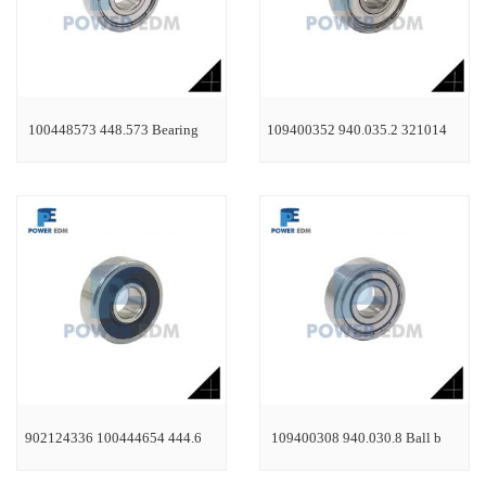
100448573 448.573 Bearing
109400352 940.035.2 321014
902124336 100444654 444.6
109400308 940.030.8 Ball b