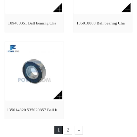
109400351 Ball bearing Cha
135010088 Ball bearing Cha
135014820 535020857 Ball b
1
2
»