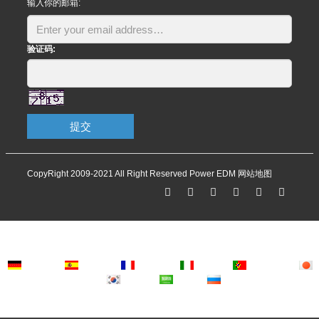
输入你的邮箱:
验证码:
提交
CopyRight 2009-2021 All Right Reserved Power EDM
网站地图
Deutsch
Espanol
Francais
Italiano
Portugues
Japanese
Korean
Arabic
Russian