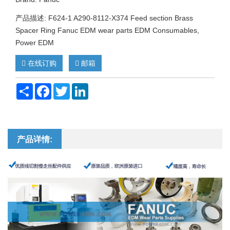
产品描述: F624-1 A290-8112-X374 Feed section Brass
Spacer Ring Fanuc EDM wear parts EDM Consumables,
Power EDM
在线订购
邮箱
Share
Facebook
Twitter
LinkedIn
产品详情: