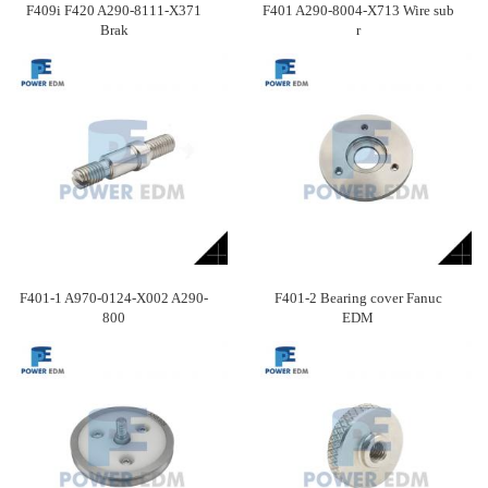
F409i F420 A290-8111-X371
F401 A290-8004-X713 Wire sub
Brak
r
F401-1 A970-0124-X002 A290-
F401-2 Bearing cover Fanuc
800
EDM