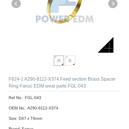
F624-1 A290-8112-X374 Feed section Brass Spacer
Ring Fanuc EDM wear parts FGL-043
Ref No.: FGL-043
OEM No.: A290-8112-X374
Size: D47 x T6mm
Brand: Fanuc