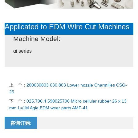
Applicated
to EDM Wire
Cut Machines
Machine Model:
αi series
上一个：
200630803 630.803 Lower nozzle Charmilles CSG-
25
下一个：
025.796.4 590025796 Micro cellular rubber 26 x 13
mm L=1M Agie EDM wear parts AMF-41
咨询订购: