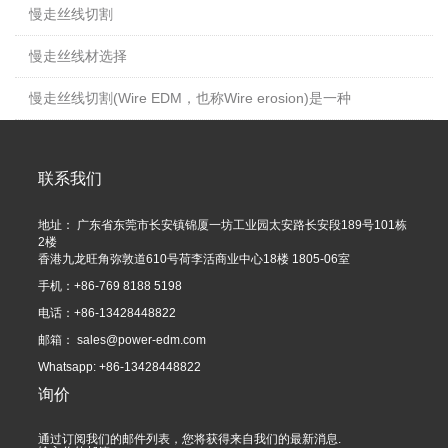
慢走丝线切割
慢走丝线材选择
慢走丝线切割(Wire EDM，也称Wire erosion)是一种
联系我们
地址： 广东省东莞市长安镇锦厦一坊工业园太安路长安段189号101栋
2楼
香港九龙旺角弥敦道610号荷李活商业中心18楼 1805-06室
手机：+86-769 8188 5198
电话：+86-13428448822
邮箱：
sales@power-edm.com
Whatsapp: +86-13428448822
询价
通过订阅我们的邮件列表，您将获得来自我们的最新消息.