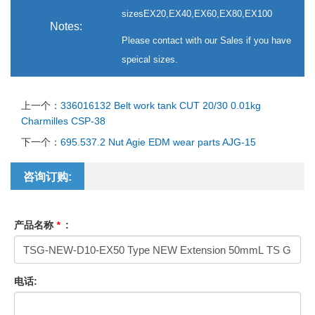
sizesEX20,EX40,EX60,EX80,EX100
Notes:
Please contact with our Sales if you have
speical sizes.
上一个：
336016132 Belt work tank CUT 20/30 0.01kg
Charmilles CSP-38
下一个：
695.537.2 Nut Agie EDM wear parts AJG-15
咨询订购:
产品名称
*
:
电话: