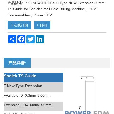
产品描述: TSG-NEW-D10-EX50 Type NEW Extension 50mmL
TS Guide for Sodick Small Hole Drilling Mechine，EDM
Consumables，Power EDM
在线订购
邮箱
Share
Facebook
Twitter
LinkedIn
产品详情:
Sodick TS Guide
T New Type Extension
Available ID=0.
3
mm-3
.00
mm
Extension OD=10mm/+50mmL