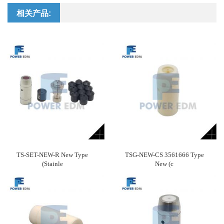
相关产品:
TS-SET-NEW-R New Type
TSG-NEW-CS 3561666 Type
(Stainle
New (c