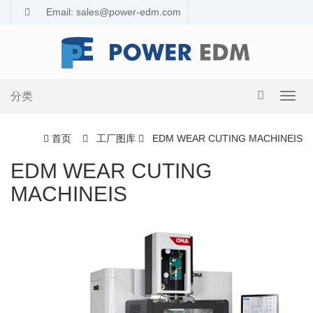
Email: sales@power-edm.com
分类
导
航
切
首页
工厂图库
EDM WEAR CUTING MACHINEIS
换
EDM WEAR CUTING
MACHINEIS