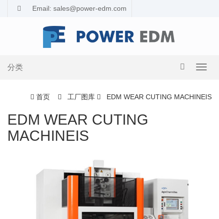
Email: sales@power-edm.com
分类
导
航
切
首页
工厂图库
EDM WEAR CUTING MACHINEIS
换
EDM WEAR CUTING
MACHINEIS