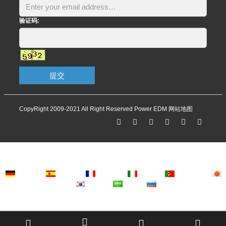
验证码:
提交
CopyRight 2009-2021 All Right Reserved Power EDM
网站地图
Deutsch
Espanol
Francais
Italiano
Portugues
Japanese
Korean
Arabic
Russian