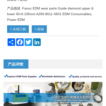
产品描述: Fanuc EDM wear parts Guide diamond upper &
lower ID=0.105mm A290-8011-X831 EDM Consumables,
Power EDM
在线订购
邮箱
Share
Facebook
Twitter
LinkedIn
产品详情: