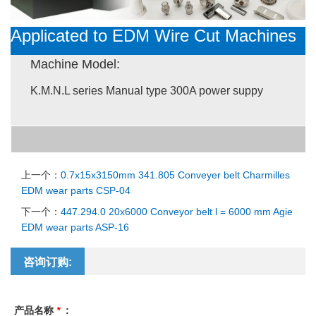
Applicated to ED
M Wire Cut Machines
Machine Model:
K.M.N.L series Manual type 300A power suppy
上一个：
0.7x15x3150mm 341.805 Conveyer belt Charmilles
EDM wear parts CSP-04
下一个：
447.294.0 20x6000 Conveyor belt l = 6000 mm Agie
EDM wear parts ASP-16
咨询订购:
产品名称
*
: