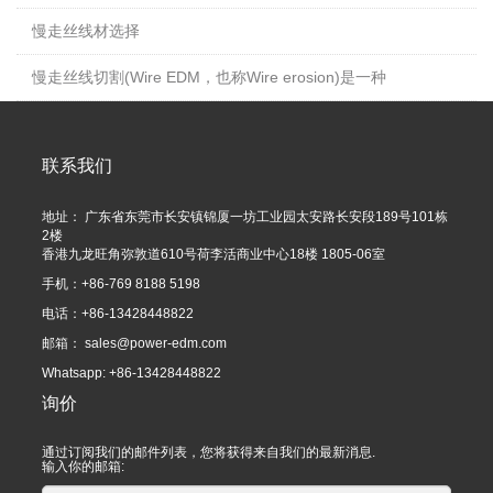
慢走丝线材选择
慢走丝线切割(Wire EDM，也称Wire erosion)是一种
联系我们
地址： 广东省东莞市长安镇锦厦一坊工业园太安路长安段189号101栋
2楼
香港九龙旺角弥敦道610号荷李活商业中心18楼 1805-06室
手机：+86-769 8188 5198
电话：+86-13428448822
邮箱：
sales@power-edm.com
Whatsapp: +86-13428448822
询价
通过订阅我们的邮件列表，您将获得来自我们的最新消息.
输入你的邮箱: