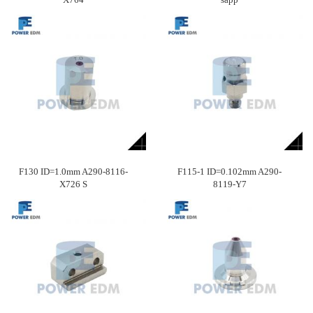
F130 ID=1.0mm A290-8116-
F115-1 ID=0.102mm A290-
X726 S
8119-Y7