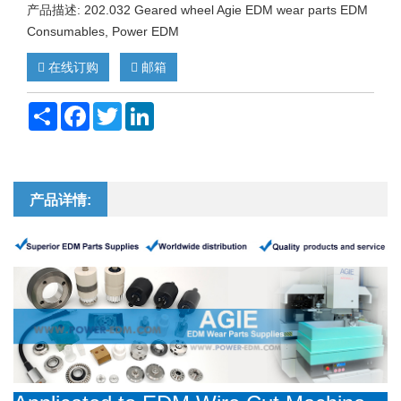
产品描述: 202.032 Geared wheel Agie EDM wear parts EDM
Consumables, Power EDM
在线订购
邮箱
Share
Facebook
Twitter
LinkedIn
产品详情: