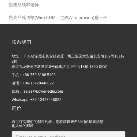
慢走丝线材选择
慢走丝线切割(Wire EDM，也称Wire erosion)是一种
联系我们
地址： 广东省东莞市长安镇锦厦一坊工业园太安路长安段189号101栋
2楼
香港九龙旺角弥敦道610号荷李活商业中心18楼 1805-06室
手机：+86-769 8188 5198
电话：+86-13428448822
邮箱：
sales@power-edm.com
Whatsapp: +86-13428448822
询价
通过订阅我们的邮件列表，您将获得来自我们的最新消息.
输入你的邮箱: