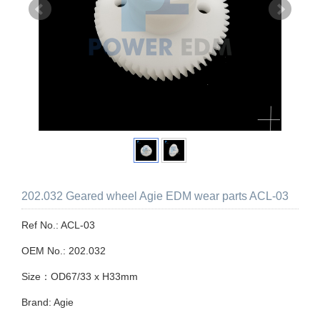
202.032 Geared wheel Agie EDM wear parts ACL-03
Ref No.: ACL-03
OEM No.: 202.032
Size：OD67/33 x H33mm
Brand: Agie