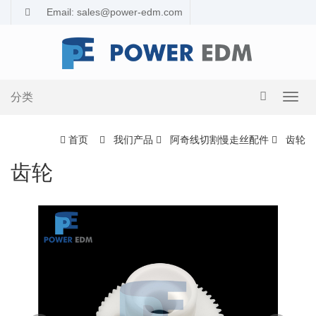
Email: sales@power-edm.com
分类
导
航
切
首页
我们产品
阿奇线切割慢走丝配件
齿轮
换
齿轮