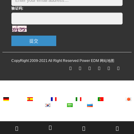
验证码:
提交
CopyRight 2009-2021 All Right Reserved Power EDM
网站地图
Deutsch
Espanol
Francais
Italiano
Portugues
Japanese
Korean
Arabic
Russian