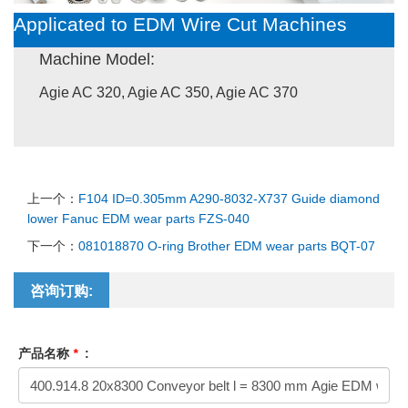
Applicated to EDM Wire Cut Machines
Machine Model:
Agie AC 320, Agie AC 350, Agie AC 370
上一个：
F104 ID=0.305mm A290-8032-X737 Guide diamond
lower Fanuc EDM wear parts FZS-040
下一个：
081018870 O-ring Brother EDM wear parts BQT-07
咨询订购:
产品名称
*
: