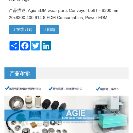
产品描述: Agie EDM wear parts Conveyor belt l = 8300 mm
20x8300 400.914.8 EDM Consumables, Power EDM
在线订购
邮箱
Share
Facebook
Twitter
LinkedIn
产品详情: