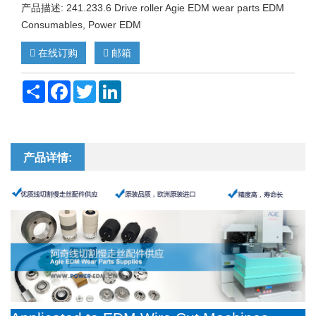
产品描述: 241.233.6 Drive roller Agie EDM wear parts EDM
Consumables, Power EDM
在线订购
邮箱
Share
Facebook
Twitter
LinkedIn
产品详情: