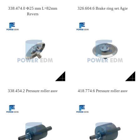
338.474.0 Φ25 mm L=82mm
326.604.6 Brake ring set Agie
Revers
338.454.2 Pressure roller assv
418.774.6 Pressure roller assv