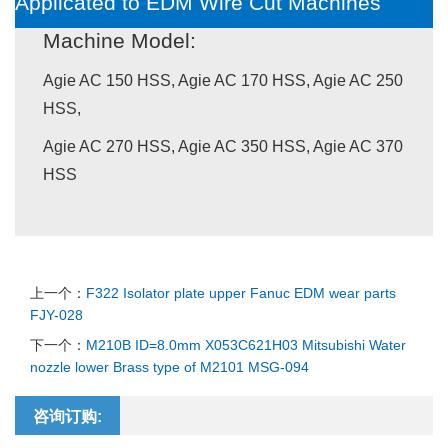
Applicated to EDM Wire Cut Machines
Machine Model:
Agie AC 150 HSS, Agie AC 170 HSS, Agie AC 250
HSS,
Agie AC 270 HSS, Agie AC 350 HSS, Agie AC 370
HSS
上一个：
F322 Isolator plate upper Fanuc EDM wear parts
FJY-028
下一个：
M210B ID=8.0mm X053C621H03 Mitsubishi Water
nozzle lower Brass type of M2101 MSG-094
咨询订购: