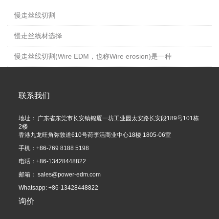
慢走丝线切割
慢走丝线材选择
慢走丝线切割(Wire EDM，也称Wire erosion)是一种
联系我们
地址： 广东省东莞市长安镇锦厦一坊工业园太安路长安段189号101栋
2楼
香港九龙旺角弥敦道610号荷李活商业中心18楼 1805-06室
手机：+86-769 8188 5198
电话：+86-13428448822
邮箱：
sales@power-edm.com
Whatsapp: +86-13428448822
询价