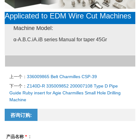
Applicated to ED
M Wire Cut Machines
Machine Model:
α-A.B.C.iA.iB series Manual for taper 45Gr
上一个：
336009865 Belt Charmilles CSP-39
下一个：
Z140D-R 335009852 200007108 Type D Pipe
Guide Ruby insert for Agie Charmilles Small Hole Drilling
Machine
咨询订购:
产品名称
*
: