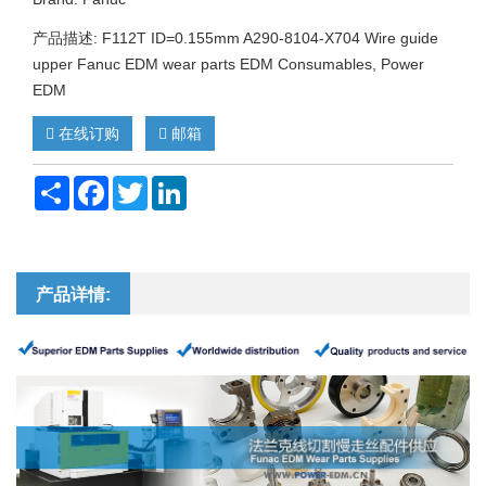
产品描述: F112T ID=0.155mm A290-8104-X704 Wire guide
upper Fanuc EDM wear parts EDM Consumables, Power
EDM
在线订购
邮箱
Share
Facebook
Twitter
LinkedIn
产品详情: