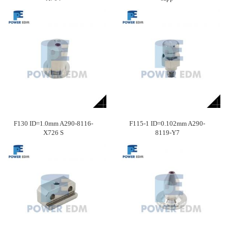
F130 ID=1.0mm A290-8116-
F115-1 ID=0.102mm A290-
X726 S
8119-Y7