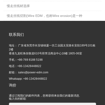
慢走丝线材选择
慢走丝线切割(Wire EDM，也称Wire erosion)是一种
联系我们
地址： 广东省东莞市长安镇锦厦一坊工业园太安路长安段189号101栋
2楼
香港九龙旺角弥敦道610号荷李活商业中心18楼 1805-06室
手机：+86-769 8188 5198
电话：+86-13428448822
邮箱：
sales@power-edm.com
Whatsapp: +86-13428448822
询价
通过订阅我们的邮件列表，您将获得来自我们的最新消息.
输入你的邮箱: