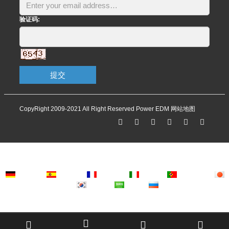
验证码:
提交
CopyRight 2009-2021 All Right Reserved Power EDM
网站地图
Deutsch
Espanol
Francais
Italiano
Portugues
Japanese
Korean
Arabic
Russian