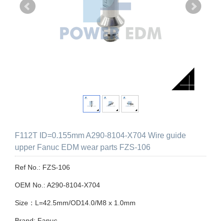
F112T ID=0.155mm A290-8104-X704 Wire guide
upper Fanuc EDM wear parts FZS-106
Ref No.: FZS-106
OEM No.: A290-8104-X704
Size：L=42.5mm/OD14.0/M8 x 1.0mm
Brand: Fanuc