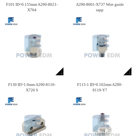
F101 ID=0.155mm A290-8021-
A290-8001-X737 Wire guide
X764
sapp
F130 ID=1.0mm A290-8116-
F115-1 ID=0.102mm A290-
X726 S
8119-Y7