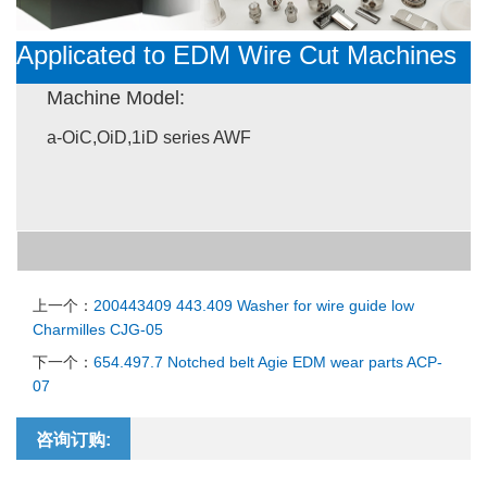
Applicated to ED
M Wire Cut Machines
Machine Model:
a-OiC,OiD,1iD series AWF
上一个：
200443409 443.409 Washer for wire guide low
Charmilles CJG-05
下一个：
654.497.7 Notched belt Agie EDM wear parts ACP-
07
咨询订购: