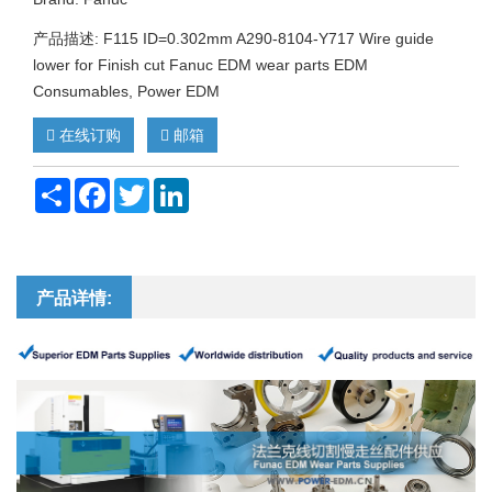
产品描述: F115 ID=0.302mm A290-8104-Y717 Wire guide
lower for Finish cut Fanuc EDM wear parts EDM
Consumables, Power EDM
在线订购
邮箱
Share
Facebook
Twitter
LinkedIn
产品详情: