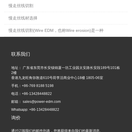
慢走丝线切割
慢走丝线材选择
慢走丝线切割(Wire EDM，也称Wire erosion)是一种
联系我们
地址： 广东省东莞市长安镇锦厦一坊工业园太安路长安段189号101栋
2楼
香港九龙旺角弥敦道610号荷李活商业中心18楼 1805-06室
手机：+86-769 8188 5198
电话：+86-13428448822
邮箱：
sales@power-edm.com
Whatsapp: +86-13428448822
询价
通过订阅我们的邮件列表，您将获得来自我们的最新消息.