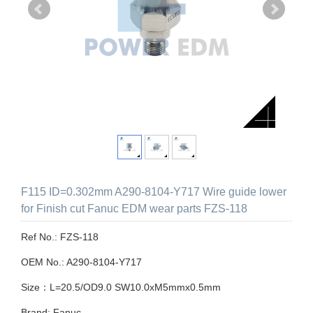
F115 ID=0.302mm A290-8104-Y717 Wire guide lower
for Finish cut Fanuc EDM wear parts FZS-118
Ref No.: FZS-118
OEM No.: A290-8104-Y717
Size：L=20.5/OD9.0 SW10.0xM5mmx0.5mm
Brand: Fanuc