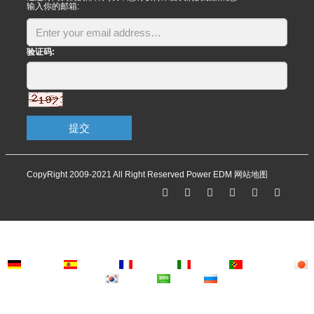
输入你的邮箱:
验证码:
提交
CopyRight 2009-2021 All Right Reserved Power EDM
网站地图
Deutsch
Espanol
Francais
Italiano
Portugues
Japanese
Korean
Arabic
Russian