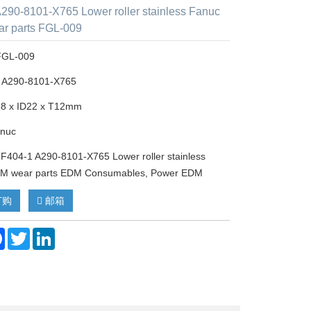
290-8101-X765 Lower roller stainless Fanuc
r parts FGL-009
 FGL-009
 A290-8101-X765
38 x ID22 x T12mm
anuc
04-1 A290-8101-X765 Lower roller stainless
M wear parts EDM Consumables, Power EDM
订购
邮箱
re
Facebook
Twitter
LinkedIn