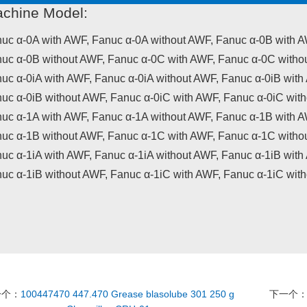
chine Model:
uc α-0A with AWF, Fanuc α-0A without AWF, Fanuc α-0B with A
uc α-0B without AWF, Fanuc α-0C with AWF, Fanuc α-0C witho
uc α-0iA with AWF, Fanuc α-0iA without AWF, Fanuc α-0iB with
uc α-0iB without AWF, Fanuc α-0iC with AWF, Fanuc α-0iC wit
uc α-1A with AWF, Fanuc α-1A without AWF, Fanuc α-1B with A
uc α-1B without AWF, Fanuc α-1C with AWF, Fanuc α-1C witho
uc α-1iA with AWF, Fanuc α-1iA without AWF, Fanuc α-1iB with
uc α-1iB without AWF, Fanuc α-1iC with AWF, Fanuc α-1iC wit
一个：
100447470 447.470 Grease blasolube 301 250 g
下一个