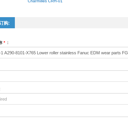
Charmilles CRH-01
订购:
称
*
:
: