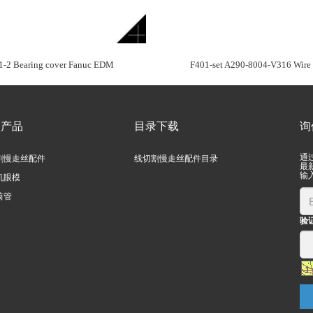
1-2 Bearing cover Fanuc EDM
F401-set A290-8004-V316 Wire 
们产品
目录下载
询
通
割慢走丝配件
线切割慢走丝配件目录
最
输
机眼模
筒管
验