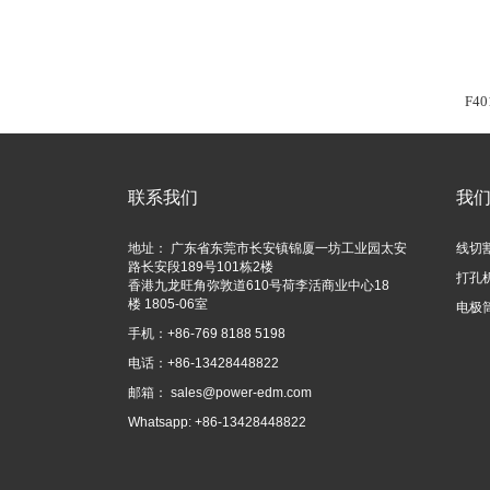
F40
联系我们
我
地址： 广东省东莞市长安镇锦厦一坊工业园太安
线切
路长安段189号101栋2楼
打孔
香港九龙旺角弥敦道610号荷李活商业中心18
楼 1805-06室
电极
手机：+86-769 8188 5198
电话：+86-13428448822
邮箱：
sales@power-edm.com
Whatsapp: +86-13428448822