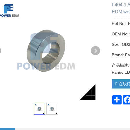
F404-1 A
EDM wea
Ref No.:
OEM No.:
Size: OD
Brand: F
产品描述: F4
Fanuc ED
在线
Sha