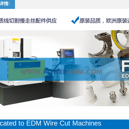
详情:
cated to
EDM Wire Cut Machines