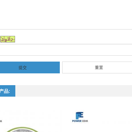
提交
重置
产品: