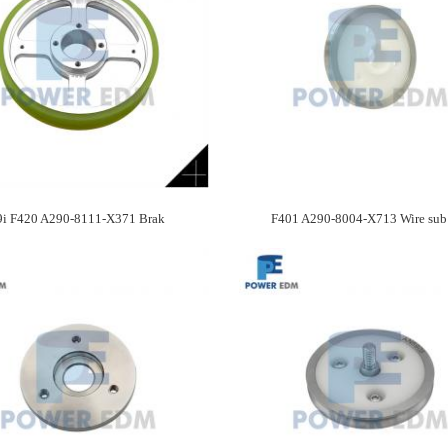
9i F420 A290-8111-X371 Brak
F401 A290-8004-X713 Wire sub