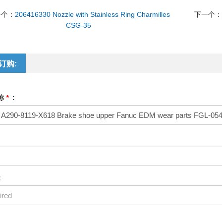
一个：
206416330 Nozzle with Stainless Ring Charmilles
下一个
CSG-35
订购:
称
*
:
: