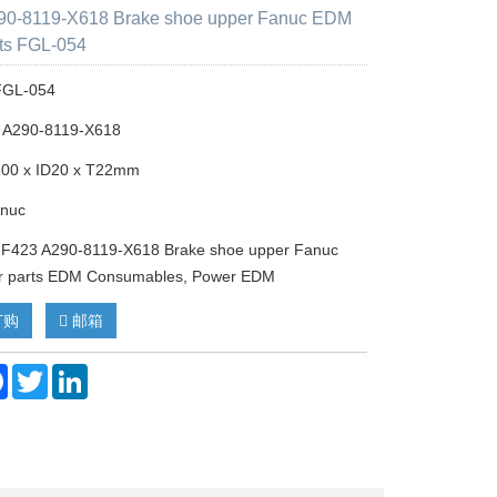
90-8119-X618 Brake shoe upper Fanuc EDM
ts FGL-054
 FGL-054
 A290-8119-X618
100 x ID20 x T22mm
anuc
23 A290-8119-X618 Brake shoe upper Fanuc
 parts EDM Consumables, Power EDM
订购
邮箱
re
Facebook
Twitter
LinkedIn