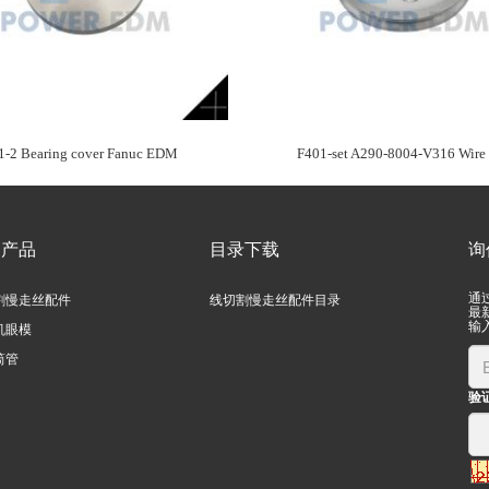
1-2 Bearing cover Fanuc EDM
F401-set A290-8004-V316 Wire 
们产品
目录下载
询
通
割慢走丝配件
线切割慢走丝配件目录
最
输
机眼模
筒管
验