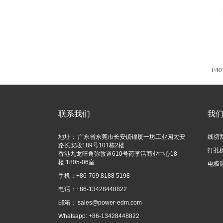
F40
联系我们
我
地址： 广东省东莞市长安镇锦厦一坊工业园太安
线切
路长安段189号101栋2楼
打孔
香港九龙旺角弥敦道610号荷李活商业中心18
楼 1805-06室
电极
手机：+86-769 8188 5198
电话：+86-13428448822
邮箱：
sales@power-edm.com
Whatsapp: +86-13428448822