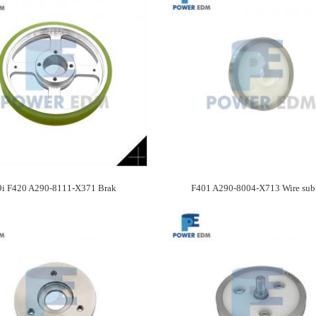
9i F420 A290-8111-X371 Brak
F401 A290-8004-X713 Wire sub