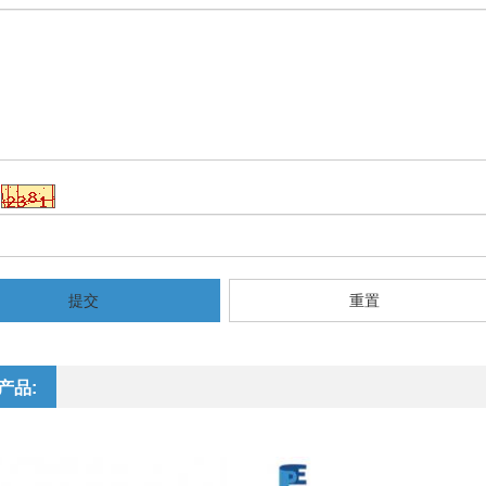
提交
重置
产品: