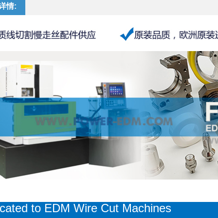
详情:
icate
d to EDM
Wire Cut Machines