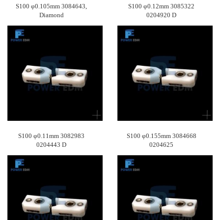
S100 φ0.105mm 3084643,
S100 φ0.12mm 3085322
Diamond
0204920 D
S100 φ0.11mm 3082983
S100 φ0.155mm 3084668
0204443 D
0204625