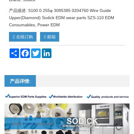
产品描述: S100 0.255φ 3085385 0204760 Wire Guide
Upper(Diamond) Sodick EDM wear parts SZS-110 EDM
Consumables, Power EDM
在线订购
邮箱
Share
Facebook
Twitter
LinkedIn
产品详情: