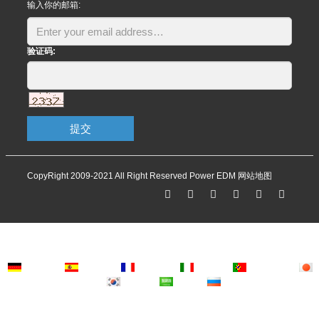
输入你的邮箱:
验证码:
提交
CopyRight 2009-2021 All Right Reserved Power EDM
网站地图
Deutsch
Espanol
Francais
Italiano
Portugues
Japanese
Korean
Arabic
Russian