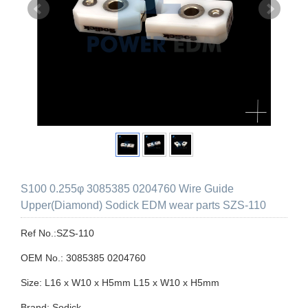
S100 0.255φ 3085385 0204760 Wire Guide
Upper(Diamond) Sodick EDM wear parts SZS-110
Ref No.:SZS-110
OEM No.: 3085385 0204760
Size: L16 x W10 x H5mm L15 x W10 x H5mm
Brand: Sodick