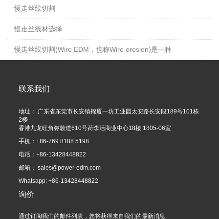
慢走丝线切割
慢走丝线材选择
慢走丝线切割(Wire EDM，也称Wire erosion)是一种
联系我们
地址： 广东省东莞市长安镇锦厦一坊工业园太安路长安段189号101栋
2楼
香港九龙旺角弥敦道610号荷李活商业中心18楼 1805-06室
手机：+86-769 8188 5198
电话：+86-13428448822
邮箱：
sales@power-edm.com
Whatsapp: +86-13428448822
询价
通过订阅我们的邮件列表，您将获得来自我们的最新消息.