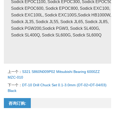
Sodick EPOC1100, Sodick EPOC300, Sodick EPOC500
Sodick EPOC600, Sodick EPOC800, Sodick EXC100,
Sodick EXC100L, Sodick EXC100S,Sodick HB1000W,
Sodick JL35, Sodick JL55, Sodick JL65, Sodick JL85,
Sodick PGW200,Sodick PGW3, Sodick SL400G,
Sodick SL400Q, Sodick SL600G, Sodick SL600Q
上一个：
S321 S860N009P02 Mitsubishi Bearing 6000ZZ
MZC-010
下一个：
DT-10 Drill Chuck Set 0.1-3.0mm (DT-02+DT-04/03)
Black
咨询订购: