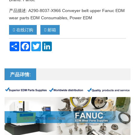
产品描述: A290-8037-X966 Conveyer belt upper Fanuc EDM
wear parts EDM Consumables, Power EDM
在线订购
邮箱
Share
Facebook
Twitter
LinkedIn
产品详情: