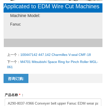
Applicated to EDM Wire Cut Machines
Machine Model:
Fanuc
上一个：
100447142 447.142 Charmilles V-seal CMF-18
下一个：
M4701 Mitsubishi Space Ring for Pinch Roller MGL-
061
咨询订购:
产品名称
*
: