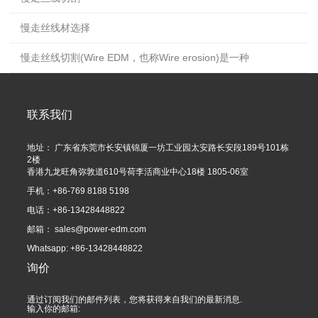
慢走丝线材选择
慢走丝线切割(Wire EDM，也称Wire erosion)是一种
联系我们
地址： 广东省东莞市长安镇锦厦一坊工业园太安路长安段189号101栋
2楼
香港九龙旺角弥敦道610号荷李活商业中心18楼 1805-06室
手机：+86-769 8188 5198
电话：+86-13428448822
邮箱：
sales@power-edm.com
Whatsapp: +86-13428448822
询价
通过订阅我们的邮件列表，您将获得来自我们的最新消息.
输入你的邮箱: