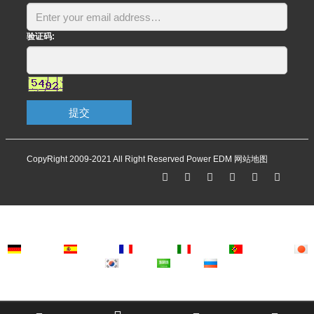
验证码:
提交
CopyRight 2009-2021 All Right Reserved Power EDM
网站地图
Deutsch
Espanol
Francais
Italiano
Portugues
Japanese
Korean
Arabic
Russian