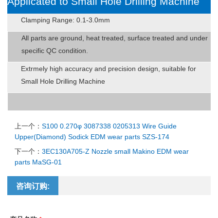
Applicated to Small Hole Drilling Machine
Clamping Range: 0.1-3.0mm
All parts are ground, heat treated, surface treated and under
specific QC condition.
Extrmely high accuracy and precision design, suitable for
Small Hole Drilling Machine
上一个：
S100 0.270φ 3087338 0205313 Wire Guide
Upper(Diamond) Sodick EDM wear parts SZS-174
下一个：
3EC130A705-Z Nozzle small Makino EDM wear
parts MaSG-01
咨询订购: