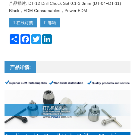
产品描述: DT-12 Drill Chuck Set 0.1-3.0mm (DT-04+DT-11)
Black，EDM Consumables，Power EDM
在线订购
邮箱
Share
Facebook
Twitter
LinkedIn
产品详情: