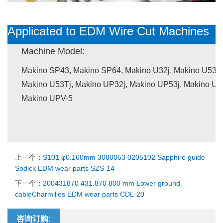
Applicated to EDM Wire Cut Machines
Machine Model:
Makino SP43, Makino SP64, Makino U32j, Makino U53j,
Makino U53Tj, Makino UP32j, Makino UP53j, Makino UP
Makino UPV-5
上一个：
S101 φ0.160mm 3080053 0205102 Sapphire guide
Sodick EDM wear parts SZS-14
下一个：
200431870 431.870 800 mm Lower ground
cableCharmilles EDM wear parts CDL-20
咨询订购: