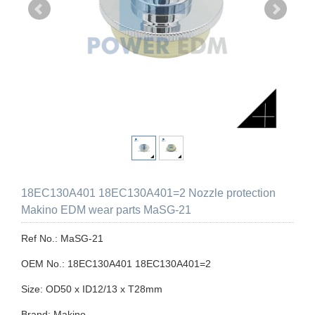
18EC130A401 18EC130A401=2 Nozzle protection
Makino EDM wear parts MaSG-21
Ref No.: MaSG-21
OEM No.: 18EC130A401 18EC130A401=2
Size: OD50 x ID12/13 x T28mm
Brand: Makino