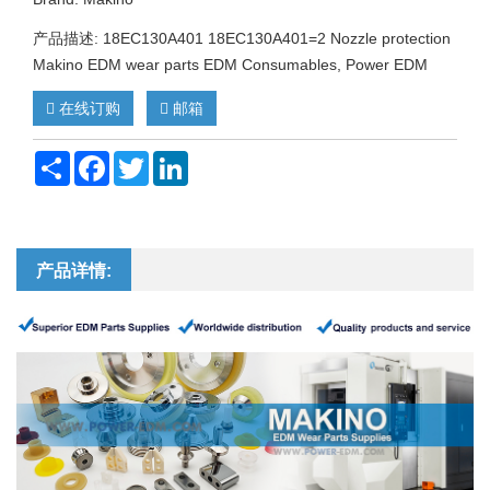
产品描述: 18EC130A401 18EC130A401=2 Nozzle protection
Makino EDM wear parts EDM Consumables, Power EDM
在线订购
邮箱
Share
Facebook
Twitter
LinkedIn
产品详情: