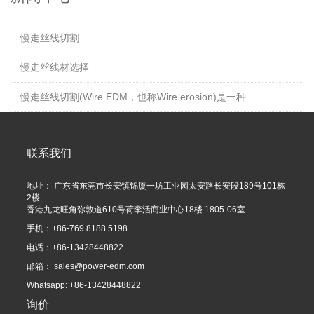
慢走丝线切割
慢走丝线材选择
慢走丝线切割(Wire EDM，也称Wire erosion)是一种
联系我们
地址： 广东省东莞市长安镇锦厦一坊工业园太安路长安段189号101栋
2楼
香港九龙旺角弥敦道610号荷李活商业中心18楼 1805-06室
手机：+86-769 8188 5198
电话：+86-13428448822
邮箱：
sales@power-edm.com
Whatsapp: +86-13428448822
询价