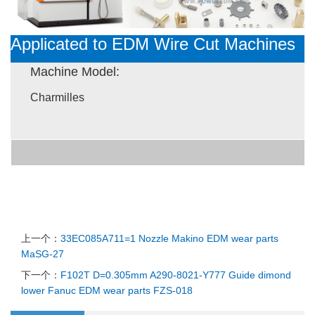
Applicated to EDM Wire Cut Machines
Machine Model:
Charmilles
上一个：
33EC085A711=1 Nozzle Makino EDM wear parts
MaSG-27
下一个：
F102T D=0.305mm A290-8021-Y777 Guide dimond
lower Fanuc EDM wear parts FZS-018