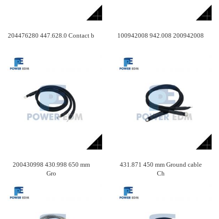
204476280 447.628.0 Contact b
100942008 942.008 200942008
200430998 430.998 650 mm
431.871 450 mm Ground cable
Gro
Ch