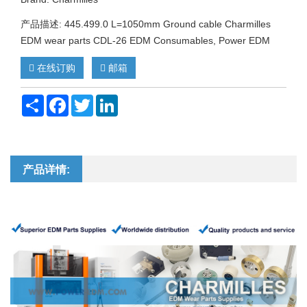
产品描述: 445.499.0 L=1050mm Ground cable Charmilles
EDM wear parts CDL-26 EDM Consumables, Power EDM
在线订购
邮箱
Share
Facebook
Twitter
LinkedIn
产品详情: